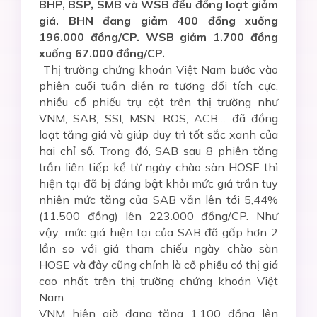
BHP, BSP, SMB và WSB đều đồng loạt giảm
giá. BHN đang giảm 400 đồng xuống
196.000 đồng/CP. WSB giảm 1.700 đồng
xuống 67.000 đồng/CP.
Thị trường chứng khoán Việt Nam bước vào
phiên cuối tuần diễn ra tương đối tích cực,
nhiều cổ phiếu trụ cột trên thị trường như
VNM, SAB, SSI, MSN, ROS, ACB… đã đồng
loạt tăng giá và giúp duy trì tốt sắc xanh của
hai chỉ số. Trong đó, SAB sau 8 phiên tăng
trần liên tiếp kể từ ngày chào sàn HOSE thì
hiện tại đã bị đáng bật khỏi mức giá trần tuy
nhiên mức tăng của SAB vẫn lên tới 5,44%
(11.500 đồng) lên 223.000 đồng/CP. Như
vậy, mức giá hiện tại của SAB đã gấp hơn 2
lần so với giá tham chiếu ngày chào sàn
HOSE và đây cũng chính là cổ phiếu có thị giá
cao nhất trên thị trường chứng khoán Việt
Nam.
VNM hiện giờ đang tăng 1.100 đồng lên