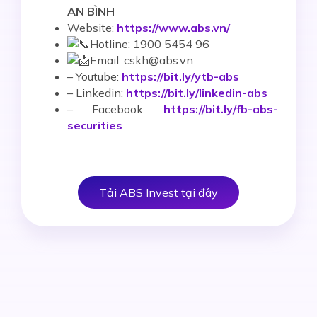
AN BÌNH
Website:
https://www.abs.vn/
Hotline: 1900 5454 96
Email: cskh@abs.vn
–
Youtube:
https://bit.ly/ytb-abs
– Linkedin:
https://bit.ly/linkedin-abs
– Facebook:
https://bit.ly/fb-abs-
securities
Tải ABS Invest tại đây