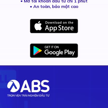
•
Mở tài khoản đầu tư chỉ 1 phút
• An toàn, bảo mật cao