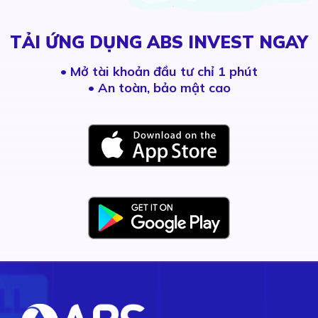
TẢI ỨNG DỤNG ABS INVEST NGAY
•
Mở tài khoản đầu tư chỉ 1 phút
• An toàn, bảo mật cao