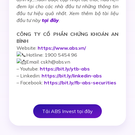
đem lại cho các nhà đầu tư những thông tin
đầu tư hiệu quả nhất. Xem thêm bộ tài liệu
đầu tư này
tại đây
.
CÔNG TY CỔ PHẦN CHỨNG KHOÁN AN
BÌNH
Website:
https://www.abs.vn/
Hotline: 1900 5454 96
Email: cskh@abs.vn
–
Youtube:
https://bit.ly/ytb-abs
– Linkedin:
https://bit.ly/linkedin-abs
– Facebook:
https://bit.ly/fb-abs-securities
Tải ABS Invest tại đây