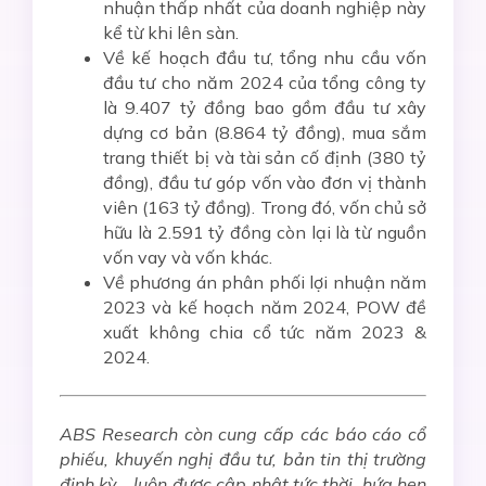
nhuận thấp nhất của doanh nghiệp này
kể từ khi lên sàn.
Về kế hoạch đầu tư, tổng nhu cầu vốn
đầu tư cho năm 2024 của tổng công ty
là 9.407 tỷ đồng bao gồm đầu tư xây
dựng cơ bản (8.864 tỷ đồng), mua sắm
trang thiết bị và tài sản cố định (380 tỷ
đồng), đầu tư góp vốn vào đơn vị thành
viên (163 tỷ đồng). Trong đó, vốn chủ sở
hữu là 2.591 tỷ đồng còn lại là từ nguồn
vốn vay và vốn khác.
Về phương án phân phối lợi nhuận năm
2023 và kế hoạch năm 2024, POW đề
xuất không chia cổ tức năm 2023 &
2024.
ABS Research còn cung cấp các báo cáo cổ
phiếu, khuyến nghị đầu tư, bản tin thị trường
định kỳ,…luôn được cập nhật tức thời, hứa hẹn