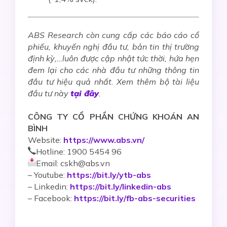
ABS Research còn cung cấp các báo cáo cổ
phiếu, khuyến nghị đầu tư, bản tin thị trường
định kỳ,…luôn được cập nhật tức thời, hứa hẹn
đem lại cho các nhà đầu tư những thông tin
đầu tư hiệu quả nhất. Xem thêm bộ tài liệu
đầu tư này
tại đây
.
CÔNG TY CỔ PHẦN CHỨNG KHOÁN AN
BÌNH
Website:
https://www.abs.vn/
Hotline: 1900 5454 96
Email: cskh@abs.vn
–
Youtube:
https://bit.ly/ytb-abs
– Linkedin:
https://bit.ly/linkedin-abs
– Facebook:
https://bit.ly/fb-abs-securities