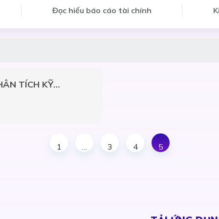
Đọc hiểu báo cáo tài chính
K
 PHÂN TÍCH KỸ
1
…
3
4
5