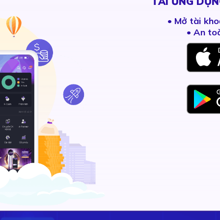
TẢI ỨNG DỤN
•
Mở tài kho
• An to