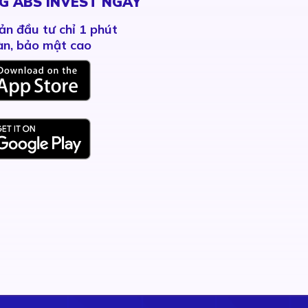
G ABS INVEST NGAY
ản đầu tư chỉ 1 phút
àn, bảo mật cao