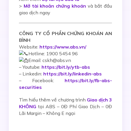
>
Mở tài khoản chứng khoán
và bắt đầu
giao dịch ngay
CÔNG TY CỔ PHẦN CHỨNG KHOÁN AN
BÌNH
Website:
https://www.abs.vn/
Hotline: 1900 5454 96
Email: cskh@abs.vn
–
Youtube:
https://bit.ly/ytb-abs
– Linkedin:
https://bit.ly/linkedin-abs
– Facebook:
https://bit.ly/fb-abs-
securities
Tìm hiểu thêm về chương trình
Giao dịch 3
KHÔNG
tại ABS – 0Đ Phí Giao Dịch – 0Đ
Lãi Margin – Không E ngại