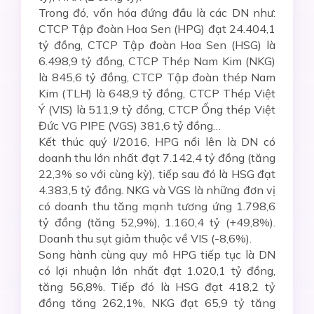
Trong đó, vốn hóa đứng đầu là các DN như:
CTCP Tập đoàn Hoa Sen (HPG) đạt 24.404,1
tỷ đồng, CTCP Tập đoàn Hoa Sen (HSG) là
6.498,9 tỷ đồng, CTCP Thép Nam Kim (NKG)
là 845,6 tỷ đồng, CTCP Tập đoàn thép Nam
Kim (TLH) là 648,9 tỷ đồng, CTCP Thép Việt
Ý (VIS) là 511,9 tỷ đồng, CTCP Ống thép Việt
Đức VG PIPE (VGS) 381,6 tỷ đồng…
Kết thúc quý I/2016, HPG nổi lên là DN có
doanh thu lớn nhất đạt 7.142,4 tỷ đồng (tăng
22,3% so với cùng kỳ), tiếp sau đó là HSG đạt
4.383,5 tỷ đồng. NKG và VGS là những đơn vị
có doanh thu tăng mạnh tương ứng 1.798,6
tỷ đồng (tăng 52,9%), 1.160,4 tỷ (+49,8%).
Doanh thu sụt giảm thuộc về VIS (-8,6%).
Song hành cùng quy mô HPG tiếp tục là DN
có lợi nhuận lớn nhất đạt 1.020,1 tỷ đồng,
tăng 56,8%. Tiếp đó là HSG đạt 418,2 tỷ
đồng tăng 262,1%, NKG đạt 65,9 tỷ tăng