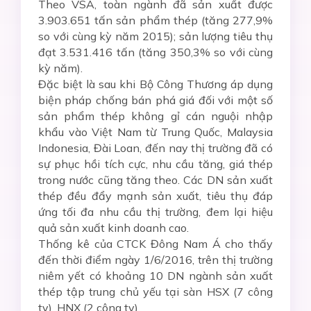
Theo VSA, toàn ngành đã sản xuất được
3.903.651 tấn sản phẩm thép (tăng 277,9%
so với cùng kỳ năm 2015); sản lượng tiêu thụ
đạt 3.531.416 tấn (tăng 350,3% so với cùng
kỳ năm).
Đặc biệt là sau khi Bộ Công Thương áp dụng
biện pháp chống bán phá giá đối với một số
sản phẩm thép không gỉ cán nguội nhập
khẩu vào Việt Nam từ Trung Quốc, Malaysia
Indonesia, Đài Loan, đến nay thị trường đã có
sự phục hồi tích cực, nhu cầu tăng, giá thép
trong nước cũng tăng theo. Các DN sản xuất
thép đều đẩy mạnh sản xuất, tiêu thụ đáp
ứng tối đa nhu cầu thị trường, đem lại hiệu
quả sản xuất kinh doanh cao.
Thống kê của CTCK Đông Nam Á cho thấy
đến thời điểm ngày 1/6/2016, trên thị trường
niêm yết có khoảng 10 DN ngành sản xuất
thép tập trung chủ yếu tại sàn HSX (7 công
ty), HNX (2 công ty).