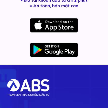
•
Mở tài khoản đầu tư chỉ 1 phút
• An toàn, bảo mật cao