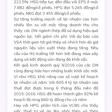
221,5%. HSG tiếp tục dẫn đầu với EPS ở mức
7.882 đồng/cổ phiếu, HPG đạt 5.265 đồng/cổ
phiếu, NKG đạt 3.455 đồng/cổ phiếu.
Sự tăng trưởng mạnh về lợi nhuận cao hơn
nhiều lần so với mức tăng doanh thu cho
thấy, các DN ngành thép đã sử dụng hiệu quả
nguồn lực, tiết giảm chi phí. Với dự báo của
VSA thời gian tới giá thép sẽ nhích hơn do giá
nguyên liệu sản xuất thép đang tăng. Nhu
cầu của thị trường tốt hơn bởi đang mùa xây
dựng và bất động sản đang đà khởi sắc.
Kết quả kinh doanh quý II/2016 của các DN
cũng đang hứa hẹn những bước khởi sắc mới.
Ví như HSG, khả năng cao sẽ vượt kế hoạch
lợi nhuận cả năm. Với 605,4 tỷ lợi nhuận sau
thuế đạt được trong 6 tháng đầu niên độ
2015-2016, HSG đã hoàn thành gần 92% kế
hoạch lãi ròng 660 tỷ đồng cho cả năm.
Hay với HPG, phân tích của VCBS cho thấy
việc thuế tự vệ áp lên phôi thép và thép