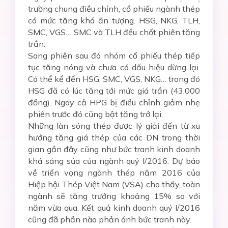
trường chung điều chỉnh, cổ phiếu ngành thép
có mức tăng khá ấn tượng. HSG, NKG, TLH,
SMC, VGS… SMC và TLH đều chốt phiên tăng
trần.
Sang phiên sau đó nhóm cổ phiếu thép tiếp
tục tăng nóng và chưa có dấu hiệu dừng lại.
Có thể kể đến HSG, SMC, VGS, NKG… trong đó
HSG đã có lúc tăng tới mức giá trần (43.000
đồng). Ngay cả HPG bị điều chỉnh giảm nhẹ
phiên trước đó cũng bật tăng trở lại.
Những làn sóng thép được lý giải đến từ xu
hướng tăng giá thép của các DN trong thời
gian gần đây cũng như bức tranh kinh doanh
khá sáng sủa của ngành quý I/2016. Dự báo
về triển vọng ngành thép năm 2016 của
Hiệp hội Thép Việt Nam (VSA) cho thấy, toàn
ngành sẽ tăng trưởng khoảng 15% so với
năm vừa qua. Kết quả kinh doanh quý I/2016
cũng đã phần nào phản ánh bức tranh này.