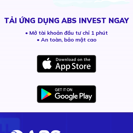
TẢI ỨNG DỤNG ABS INVEST NGAY
•
Mở tài khoản đầu tư chỉ 1 phút
• An toàn, bảo mật cao