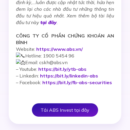
định kỳ,…luôn được cập nhật tức thời, hứa hẹn
đem lại cho các nhà đầu tư những thông tin
đầu tư hiệu quả nhất. Xem thêm bộ tài liệu
đầu tư này
tại đây
.
CÔNG TY CỔ PHẦN CHỨNG KHOÁN AN
BÌNH
Website:
https://www.abs.vn/
Hotline: 1900 5454 96
Email: cskh@abs.vn
–
Youtube:
https://bit.ly/ytb-abs
– Linkedin:
https://bit.ly/linkedin-abs
– Facebook:
https://bit.ly/fb-abs-securities
Tải ABS Invest tại đây