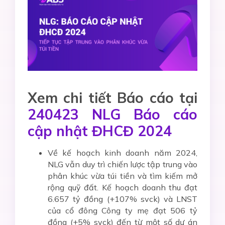
Xem chi tiết Báo cáo tại
240423 NLG Báo cáo
cập nhật ĐHCĐ 2024
Về kế hoạch kinh doanh năm 2024,
NLG vẫn duy trì chiến lược tập trung vào
phân khúc vừa túi tiền và tìm kiếm mở
rộng quỹ đất. Kế hoạch doanh thu đạt
6.657 tỷ đồng (+107% svck) và LNST
của cổ đông Công ty mẹ đạt 506 tỷ
đồng (+5% svck) đến từ một số dự án