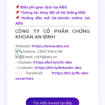
Biểu phí giao dịch tại ABS
Thông tin thay đổi về hệ thống KRX
Hướng dẫn mở tài khoản online tại
ABS
CÔNG TY CỔ PHẦN CHỨNG
KHOÁN AN BÌNH
Website:
https://www.abs.vn/
Hotline: 1900 5454 96
Email: cskh@abs.vn
–
Youtube:
https://bit.ly/ytb-abs
– Linkedin:
https://bit.ly/linkedin-abs
– Facebook:
https://bit.ly/fb-abs-
securities
Tải ABS Invest tại đây