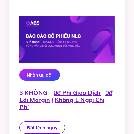
Nhận ưu đãi
3 KHÔNG
–
0đ Phí Giao Dịch
|
0đ
Lãi Margin
|
Không E Ngại Chi
Phí
Đặt lệnh ngay