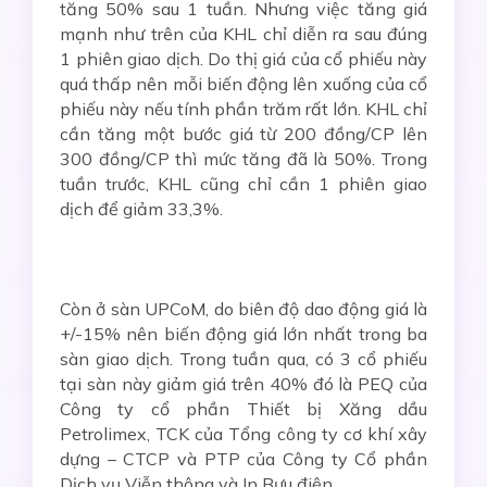
tăng 50% sau 1 tuần. Nhưng việc tăng giá
mạnh như trên của KHL chỉ diễn ra sau đúng
1 phiên giao dịch. Do thị giá của cổ phiếu này
quá thấp nên mỗi biến động lên xuống của cổ
phiếu này nếu tính phần trăm rất lớn. KHL chỉ
cần tăng một bước giá từ 200 đồng/CP lên
300 đồng/CP thì mức tăng đã là 50%. Trong
tuần trước, KHL cũng chỉ cần 1 phiên giao
dịch để giảm 33,3%.
Còn ở sàn UPCoM, do biên độ dao động giá là
+/-15% nên biến động giá lớn nhất trong ba
sàn giao dịch. Trong tuần qua, có 3 cổ phiếu
tại sàn này giảm giá trên 40% đó là PEQ của
Công ty cổ phần Thiết bị Xăng dầu
Petrolimex, TCK của Tổng công ty cơ khí xây
dựng – CTCP và PTP của Công ty Cổ phần
Dịch vụ Viễn thông và In Bưu điện.