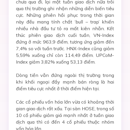
chưa qua đi, lại một tuần giao dịch nữa trôi
qua thị trường ghi nhận những diễn biến tiêu
cực. Những phiên hồi phục trong thời gian
này đều mang tính chất ‘bull – trap’ khiến
nhiều nhà đầu tư tỏ ra mất kiên nhẫn. Kết
thúc phiên giao dịch cuối tuần, VN-Index
đứng ở mức 963,9 điểm, tương ứng giảm đến
7,4% so với tuần trước. HNX-Index cũng giảm
5,59% xuống chỉ còn 114,49 điểm. UPCoM-
Index giảm 3,82% xuống 53,13 điểm.
Dòng tiền vẫn đứng ngoài thị trường trong
khi khối ngoại đẩy mạnh bán ròng là hai
điểm tiêu cực nhất ở thời điểm hiện tại.
Các cổ phiếu vốn hóa lớn vừa có khoảng thời
gian giao dịch rất xấu. Tại sàn HOSE, trong số
10 cổ phiếu giảm giá mạnh nhất ở tuần giao
dịch qua thì có đến 4 cổ phiếu thuộc nhóm
vốn hóa lớn.