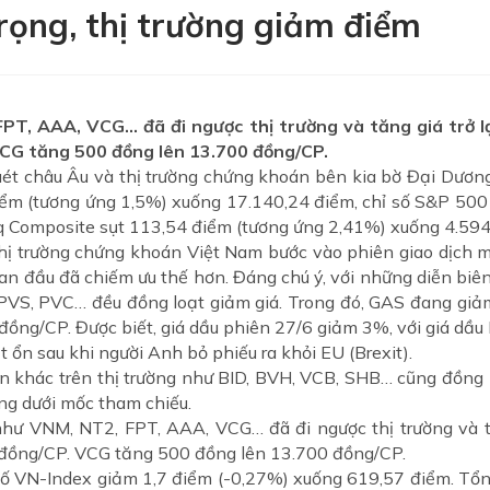
rọng, thị trường giảm điểm
FPT, AAA, VCG… đã đi ngược thị trường và tăng giá trở l
VCG tăng 500 đồng lên 13.700 đồng/CP.
 quét châu Âu và thị trường chứng khoán bên kia bờ Đại Dương
iểm (tương ứng 1,5%) xuống 17.140,24 điểm, chỉ số S&P 50
q Composite sụt 113,54 điểm (tương ứng 2,41%) xuống 4.594
ị trường chứng khoán Việt Nam bước vào phiên giao dịch mớ
ian đầu đã chiếm ưu thế hơn. Đáng chú ý, với những diễn biên t
 PVS, PVC… đều đồng loạt giảm giá. Trong đó, GAS đang gi
ng/CP. Được biết, giá dầu phiên 27/6 giảm 3%, với giá dầu 
 ổn sau khi người Anh bỏ phiếu ra khỏi EU (Brexit).
n khác trên thị trường như BID, BVH, VCB, SHB… cũng đồng l
ng dưới mốc tham chiếu.
 như VNM, NT2, FPT, AAA, VCG… đã đi ngược thị trường và tă
đồng/CP. VCG tăng 500 đồng lên 13.700 đồng/CP.
số VN-Index giảm 1,7 điểm (-0,27%) xuống 619,57 điểm. Tổn