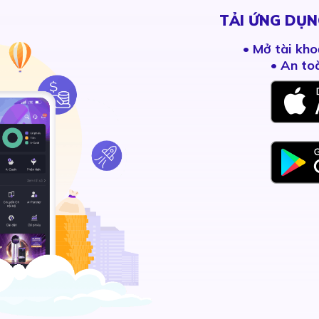
TẢI ỨNG DỤN
•
Mở tài kho
• An to