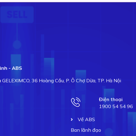
ình - ABS
hà GELEXIMCO, 36 Hoàng Cầu, P. Ô Chợ Dừa, TP. Hà Nội
Điện thoại
1900 54 54 96
Về ABS
Ban lãnh đạo