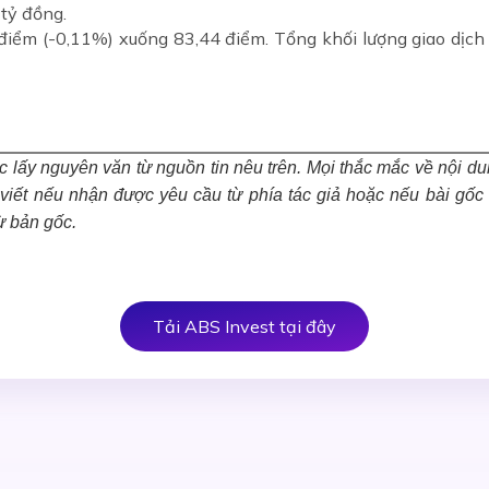
 tỷ đồng.
iểm (-0,11%) xuống 83,44 điểm. Tổng khối lượng giao dịch đ
 lấy nguyên văn từ nguồn tin nêu trên. Mọi thắc mắc về nội dung 
i viết nếu nhận được yêu cầu từ phía tác giả hoặc nếu bài gố
ừ bản gốc.
Tải ABS Invest tại đây