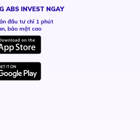
G ABS INVEST NGAY
ản đầu tư chỉ 1 phút
àn, bảo mật cao