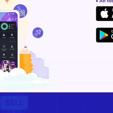
• An to