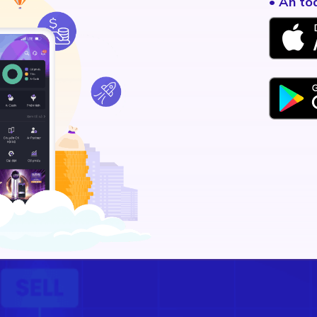
• An to