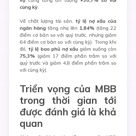
vụ
cũng tăng ấn tượng
+30,7% so với
cùng kỳ
.
Về chất lượng tài sản,
tỷ lệ nợ xấu của
ngân hàng
tăng nhẹ lên
1,84%
(tăng 22
điểm cơ bản so với quý trước, nhưng giảm
64 điểm cơ bản so với cùng kỳ). Trong khi
đó,
tỷ lệ bao phủ nợ xấu
giảm xuống còn
75,3%
(giảm 17 điểm phần trăm so với
quý trước và giảm 4,8 điểm phần trăm so
với cùng kỳ).
Triển vọng của MBB
trong thời gian tới
được đánh giá là khả
quan