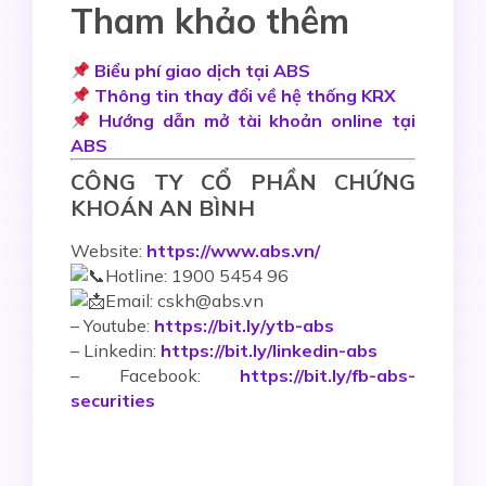
Tham khảo thêm
Biểu phí giao dịch tại ABS
Thông tin thay đổi về hệ thống KRX
Hướng dẫn mở tài khoản online tại
ABS
CÔNG TY CỔ PHẦN CHỨNG
KHOÁN AN BÌNH
Website:
https://www.abs.vn/
Hotline: 1900 5454 96
Email: cskh@abs.vn
–
Youtube:
https://bit.ly/ytb-abs
– Linkedin:
https://bit.ly/linkedin-abs
– Facebook:
https://bit.ly/fb-abs-
securities