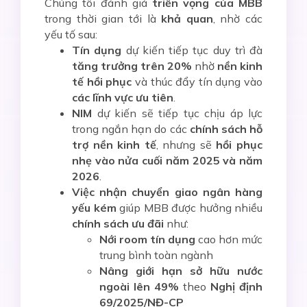
Chúng tôi đánh giá
triển vọng của MBB
trong thời gian tới là
khả quan
, nhờ các
yếu tố sau:
Tín dụng
dự kiến tiếp tục duy trì đà
tăng trưởng trên 20%
nhờ
nền kinh
tế hồi phục
và thúc đẩy tín dụng vào
các lĩnh vực ưu tiên
.
NIM
dự kiến sẽ tiếp tục chịu áp lực
trong ngắn hạn do các
chính sách hỗ
trợ nền kinh tế
, nhưng sẽ
hồi phục
nhẹ vào nửa cuối năm 2025 và năm
2026
.
Việc nhận chuyển giao ngân hàng
yếu kém
giúp MBB được hưởng nhiều
chính sách ưu đãi
như:
Nới room tín dụng
cao hơn mức
trung bình toàn ngành
Nâng giới hạn sở hữu nước
ngoài lên 49%
theo
Nghị định
69/2025/NĐ-CP