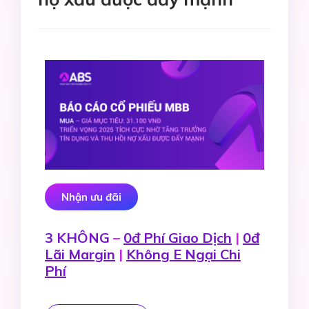
Nhận ưu đãi
3 KHÔNG
–
0đ Phí Giao Dịch
|
0đ
Lãi Margin
|
Không E Ngại Chi
Phí