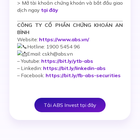
> Mở tài khoản chứng khoán và bắt đầu giao
dịch ngay
tại đây
CÔNG TY CỔ PHẦN CHỨNG KHOÁN AN
BÌNH
Website:
https://www.abs.vn/
Hotline: 1900 5454 96
Email: cskh@abs.vn
–
Youtube:
https://bit.ly/ytb-abs
– Linkedin:
https://bit.ly/linkedin-abs
– Facebook:
https://bit.ly/fb-abs-securities
Tải ABS Invest tại đây