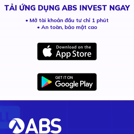
TẢI ỨNG DỤNG ABS INVEST NGAY
•
Mở tài khoản đầu tư chỉ 1 phút
• An toàn, bảo mật cao