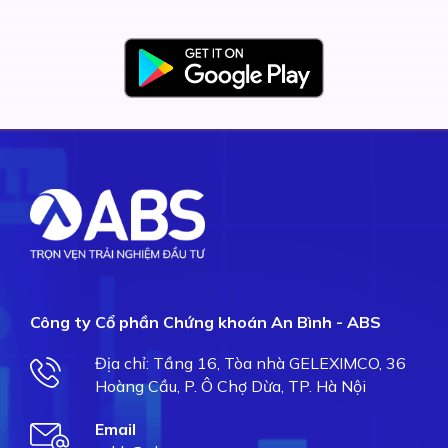
Công ty Cổ phần Chứng khoán An Bình - ABS
Địa chỉ: Tầng 16, Tòa nhà GELEXIMCO, 36
Hoàng Cầu, P. Ô Chợ Dừa, TP. Hà Nội
Email