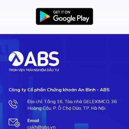
Công ty Cổ phần Chứng khoán An Bình - ABS
Địa chỉ: Tầng 16, Tòa nhà GELEXIMCO, 36
Hoàng Cầu, P. Ô Chợ Dừa, TP. Hà Nội
Email
cskh@abs.vn