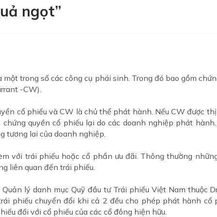
quả ngọt”
là một trong số các công cụ phái sinh. Trong đó bao gồm chứn
rrant -CW).
uyền cổ phiếu và CW là chủ thể phát hành. Nếu CW được thị
ì chứng quyền cổ phiếu lại do các doanh nghiệp phát hành
g tương lai của doanh nghiệp.
èm với trái phiếu hoặc cổ phần ưu đãi. Thông thường những
g liên quan đến trái phiếu.
Quản lý danh mục Quỹ đầu tư Trái phiếu Việt Nam thuộc Dra
trái phiếu chuyển đổi khi cả 2 đều cho phép phát hành cổ 
hiếu đối với cổ phiếu của các cổ đông hiện hữu.