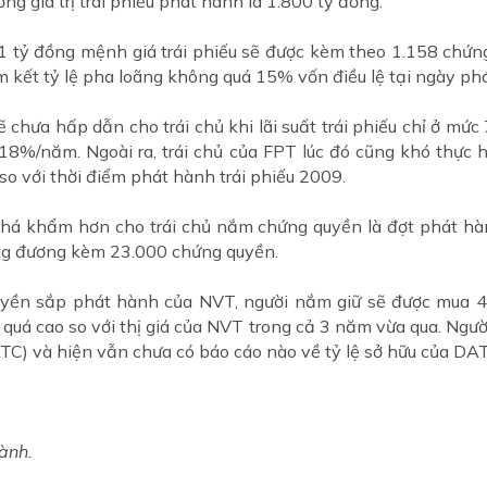
ng giá trị trái phiếu phát hành là 1.800 tỷ đồng.
1 tỷ đồng mệnh giá trái phiếu sẽ được kèm theo 1.158 chứn
 kết tỷ lệ pha loãng không quá 15% vốn điều lệ tại ngày ph
ẽ chưa hấp dẫn cho trái chủ khi lãi suất trái phiếu chỉ ở m
g 18%/năm. Ngoài ra, trái chủ của FPT lúc đó cũng khó thực
o với thời điểm phát hành trái phiếu 2009.
há khẩm hơn cho trái chủ nắm chứng quyền là đợt phát hàn
ng đương kèm 23.000 chứng quyền.
uyền sắp phát hành của NVT, người nắm giữ sẽ được mua 4
quá cao so với thị giá của NVT trong cả 3 năm vừa qua. Ngườ
) và hiện vẫn chưa có báo cáo nào về tỷ lệ sở hữu của DAT
ành.