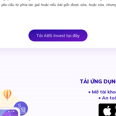
c yêu cầu từ phía tác giả hoặc nếu bài gốc được sửa, hoặc xóa, như
Tải ABS Invest tại đây
TẢI ỨNG DỤN
•
Mở tài kho
• An to