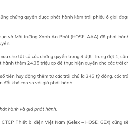
hững chứng quyền được phát hành kèm trái phiếu ở giai đoạn
ựa và Môi trường Xanh An Phát (HOSE: AAA) đã phát hành
uyền.
ua cho tất cả các chứng quyền trong 3 đợt. Trong đợt 1, công
t hành thêm 24,35 triệu cp để thực hiện quyền cho các trái c
ố tiền huy động thêm từ các trái chủ là 345 tỷ đồng, các trá
n đổi khá cao so với giá phát hành.
hát hành và giá phát hành.
g CTCP Thiết bị điện Việt Nam (Gelex – HOSE: GEX) cũng s