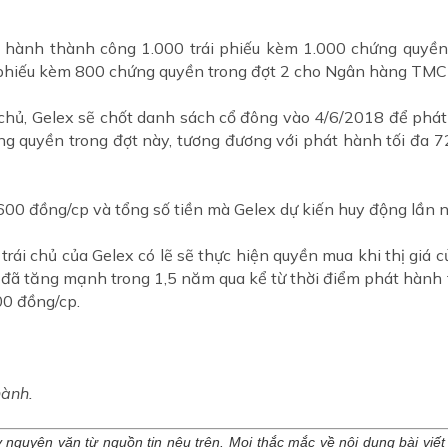
t hành thành công 1.000 trái phiếu kèm 1.000 chứng quyề
i phiếu kèm 800 chứng quyền trong đợt 2 cho Ngân hàng TM
 chủ, Gelex sẽ chốt danh sách cổ đông vào 4/6/2018 để phát
ng quyền trong đợt này, tương đương với phát hành tối đa 72 
600 đồng/cp và tổng số tiền mà Gelex dự kiến huy động lần n
rái chủ của Gelex có lẽ sẽ thực hiện quyền mua khi thị giá 
 đã tăng mạnh trong 1,5 năm qua kể từ thời điểm phát hành
00 đồng/cp.
hành.
y nguyên văn từ nguồn tin nêu trên. Mọi thắc mắc về nội dung bài viết xi