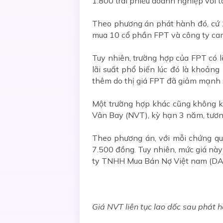
1.800 trái phiếu doanh nghiệp với tổ
Theo phương án phát hành đó, cứ 
mua 10 cổ phần FPT và công ty cam
Tuy nhiên, trường hợp của FPT có l
lãi suất phổ biến lúc đó là khoản
thêm do thị giá FPT đã giảm mạnh s
Một trường hợp khác cũng không k
Vân Bay (NVT), kỳ hạn 3 năm, tươ
Theo phương án, với mỗi chứng q
7.500 đồng. Tuy nhiên, mức giá này 
ty TNHH Mua Bán Nợ Việt nam (DATC
Giá NVT liên tục lao dốc sau phát h