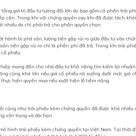
i, tổng giá trị đầu tư tương đối lớn do bao gồm cả phần trái
p cận. Trong khi với chứng quyền sau khi đã được tách khỏi
t nhiều do chỉ phải trả cho phần quyền chọn.
 hành bị phá sản, lượng tiền gặp rủi ro giữa đầu tư vào chứn
ản tiền gặp rủi ro chỉ là phần phí đã trả. Trong khi trái phi
cổ phiếu.
hiệp mang đến cho nhà đầu tư khả năng tìm kiếm lợi nhuận t
ng cũng khá lớn nếu giá cổ phiếu rơi xuống dưới mức giá ch
thực hiện quyền mua nếu xuất hiện lỗ tiềm năng.
đổi cũng như trái phiếu kèm chứng quyền đã được khá nhiều
g vốn trung và dài hạn.
ô hình trái phiếu kèm chứng quyền tại Việt Nam. Tại thời