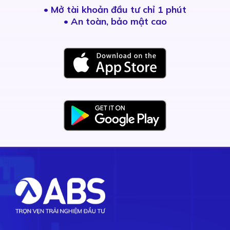
•
Mở tài khoản đầu tư chỉ 1 phút
• An toàn, bảo mật cao