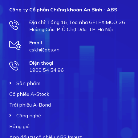
Công ty Cổ phần Chứng khoán An Bình - ABS
Địa chỉ: Tầng 16, Tòa nhà GELEXIMCO, 36
Hoàng Cầu, P. Ô Chợ Dừa, TP. Hà Nội
Email
cskh@abs.vn
Điện thoại
1900 54 54 96
Sản phẩm
Cổ phiếu A-Stock
Trái phiếu A-Bond
Công nghệ
Bảng giá
App đầu tư cổ phiếu ABS Invest