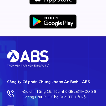
Công ty Cổ phần Chứng khoán An Bình - ABS
Địa chỉ: Tầng 16, Tòa nhà GELEXIMCO, 36
Hoàng Cầu, P. Ô Chợ Dừa, TP. Hà Nội