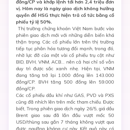
đồng/CP và khớp lệnh tới hơn 2,4 triệu đơn
vị. Hôm nay là ngày giao dịch không hưởng
quyền để HSG thực hiện trả cổ tức bằng cổ
phiếu tỷ lệ 50%.
Thị trường chứng khoán Việt Nam bước vào
phiên giao dịch mới với những diễn biến khá
thận trọng. Các cổ phiếu lớn trên thị trường
tiếp tục phân hóa tương đối mạnh, trong đó,
nhờ lực đỡ của một vài cổ phiếu trụ cột như
BID, BVH, VNM, ACB… nên cả hai chỉ số vẫn
duy trì được sắc xanh nhẹ. Hiện tại, VNM
đang tăng trở lại 1.000 đồng lên 143.000
đồng/CP. BVH tăng 500 đồng lên 59.000
đồng/CP.
Các cổ phiếu dầu khí như GAS, PVD và PXS
cũng đã nhích lên trên mốc tham chiếu. Được
biết, Trong phiên giao dịch ngày 26/5, giá dầu
Brent giao sau đã lần đầu vượt mốc 50
USD/thùng sau gần 7 tháng không vượt qua
được ngưỡng kháng cự này. Kết quả này có