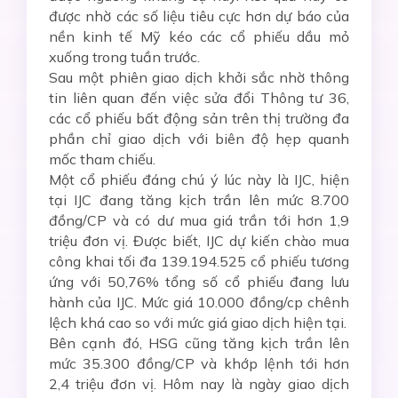
được nhờ các số liệu tiêu cực hơn dự báo của
nền kinh tế Mỹ kéo các cổ phiếu dầu mỏ
xuống trong tuần trước.
Sau một phiên giao dịch khởi sắc nhờ thông
tin liên quan đến việc sửa đổi Thông tư 36,
các cổ phiếu bất động sản trên thị trường đa
phần chỉ giao dịch với biên độ hẹp quanh
mốc tham chiếu.
Một cổ phiếu đáng chú ý lúc này là IJC, hiện
tại IJC đang tăng kịch trần lên mức 8.700
đồng/CP và có dư mua giá trần tới hơn 1,9
triệu đơn vị. Được biết, IJC dự kiến chào mua
công khai tối đa 139.194.525 cổ phiếu tương
ứng với 50,76% tổng số cổ phiếu đang lưu
hành của IJC. Mức giá 10.000 đồng/cp chênh
lệch khá cao so với mức giá giao dịch hiện tại.
Bên cạnh đó, HSG cũng tăng kịch trần lên
mức 35.300 đồng/CP và khớp lệnh tới hơn
2,4 triệu đơn vị. Hôm nay là ngày giao dịch