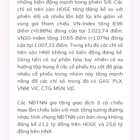
những biến động mạnh trong phiên 5/6. Các
chỉ số trên sàn HOSE tăng đáng kể so với
phiên 4/6 và nhiều lần bật lại khi giảm về
vùng giá tham chiếu. VN-Index tăng 8,96
điểm (+0,88%) đóng cửa tại 1.022,74 điểm,
VN30-Index tăng 10,65 điểm (+1,07%) đóng
cửa tại 1.007,32 điểm. Trong khi đó các chỉ số
trên sàn HNX không có biến động đáng kể.
Dòng tiền có sự phân hóa, tuy nhiên có xu
hướng tập trung ở các cổ phiếu trụ cột đã giúp
nhiều cổ phiếu trong nhóm này tăng mạnh
nâng đỡ các chỉ số, trong đó có GAS, PLX,
VNM, VIC, CTG, MSN, VJC.
Các NĐTNN gia tăng giao dịch ở cả chiều
mua lẫn chiều bán với mức tăng tương đương
nhau, tính chung NĐTNN còn bán ròng không
đáng kể 21,2 tỷ đồng trên HOSE và 25,6 tỷ
đồng trên HNX.