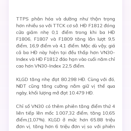
TTPS phân hóa và dường như thận trọng
hơn nhiều so với TTCK cơ sở. HĐ F1812 đóng
cửa giảm nhẹ 0,1 điểm trong khi ba HĐ
F1806, F1807 và F1809 tăng lần lượt 9,5
điểm, 16,9 điểm và 4,1 điểm. Mặc dù vậy, giá
cả ba HĐ này hiện tại đều thấp hơn VN30-
Index và HĐ F1812 đáo hạn vào cuối năm chỉ
cao hơn VN30-Index 22,5 điểm.
KLGD tăng nhẹ đạt 80.298 HĐ. Cùng với đó,
NĐT cũng tăng cường nắm giữ vị thế qua
ngày, khối lượng mở đạt 10.479 HĐ.
Chỉ số VN30 có thêm phiên tăng điểm thứ 4
liên tiếp lên mốc 1.007,32 điểm, tăng 10,65
điểm,(1,07%). KLGD ở mức hơn 65.88 triệu
đơn vị, tăng hơn 6 triệu đơn vị so với phiên