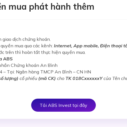
ền mua phát hành thêm
n giao dịch chứng khoán.
 quyền mua qua các kênh:
Internet, App mobile, Điện thoại t
c trên thì hoàn tất thực hiện quyền mua.
ủa ABS
ổ phần Chứng khoán An Bình
4 – Tại: Ngân hàng TMCP An Bình – CN HN
số lượng)
cổ phiếu
(mã CK)
cho
TK 018CxxxxxxY
của Tên ch
Tải ABS Invest tại đây