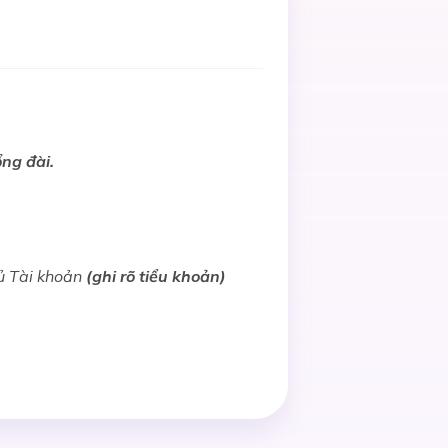
ổng đài.
ủ Tài khoản
(ghi rõ tiểu khoản)