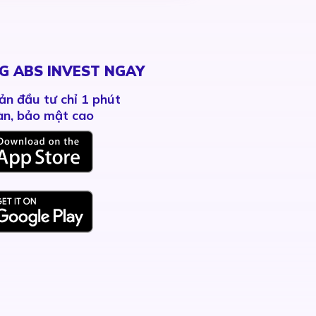
G ABS INVEST NGAY
ản đầu tư chỉ 1 phút
àn, bảo mật cao