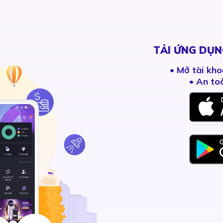
TẢI ỨNG DỤN
•
Mở tài kho
• An to