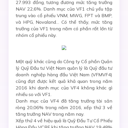
27.993 đồng, tương đương mức tăng trưởng
NAV 22,6%. Danh mục của VF1 chủ yếu tập
trung vào cổ phiếu VNM, MWG, FPT và BMP,
và HPG, Novaland… Có thể thấy, mức tăng
trưởng của VF1 trong năm có phần rất lớn từ
nhóm cổ phiếu này.
Một quỹ khác cũng do Công ty Cổ phần Quản
lý Quỹ Đầu tư Việt Nam quản lý là Quỹ đầu tư
doanh nghiệp hàng đầu Việt Nam (VFMVF4)
cũng đạt được kết quả khả quan trong năm
2016 khi danh mục của VF4 không khác gì
nhiều so với VF1.
Danh mục của VF4 đã tăng trưởng tài sản
ròng 20,06% trong năm 2016, xếp thứ 3 về
tăng trưởng NAV trong năm nay.
Xếp thứ 4 về hiệu quả là Quỹ Đầu Tư Cổ Phiếu
Hàng Đầu VCBF khi tăng trưởng NAV 19,48%