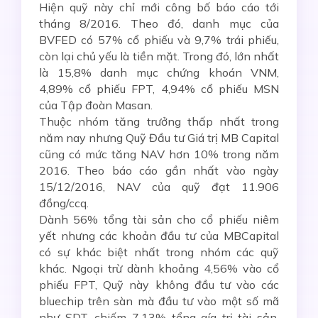
Hiện quỹ này chỉ mới công bố báo cáo tới
tháng 8/2016. Theo đó, danh mục của
BVFED có 57% cổ phiếu và 9,7% trái phiếu,
còn lại chủ yếu là tiền mặt. Trong đó, lớn nhất
là 15,8% danh mục chứng khoán VNM,
4,89% cổ phiếu FPT, 4,94% cổ phiếu MSN
của Tập đoàn Masan.
Thuộc nhóm tăng trưởng thấp nhất trong
năm nay nhưng Quỹ Đầu tư Giá trị MB Capital
cũng có mức tăng NAV hơn 10% trong năm
2016. Theo báo cáo gần nhất vào ngày
15/12/2016, NAV của quỹ đạt 11.906
đồng/ccq.
Dành 56% tổng tài sản cho cổ phiếu niêm
yết nhưng các khoản đầu tư của MBCapital
có sự khác biệt nhất trong nhóm các quỹ
khác. Ngoại trừ dành khoảng 4,56% vào cổ
phiếu FPT, Quỹ này không đầu tư vào các
bluechip trên sàn mà đầu tư vào một số mã
như SDT, chiếm 7,13% tổng gía trị tài sản.