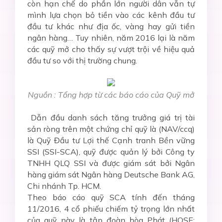
còn hạn chế do phần lớn người dân vẫn tự
mình lựa chọn bỏ tiền vào các kênh đầu tư
đầu tư khác như địa ốc, vàng hay gửi tiền
ngân hàng… Tuy nhiên, năm 2016 lại là năm
các quỹ mở cho thấy sự vượt trội về hiệu quả
đầu tư so với thị trường chung.
Nguồn : Tổng hợp từ các báo cáo của Quỹ mở
Dẫn đầu danh sách tăng trưởng giá trị tài
sản ròng trên một chứng chỉ quỹ là (NAV/ccq)
là Quỹ Đầu tư Lợi thế Cạnh tranh Bền vững
SSI (SSI-SCA), quỹ được quản lý bởi Công ty
TNHH QLQ SSI và được giám sát bởi Ngân
hàng giám sát Ngân hàng Deutsche Bank AG,
Chi nhánh Tp. HCM.
Theo báo cáo quỹ SCA tính đến tháng
11/2016, 4 cổ phiếu chiếm tỷ trọng lớn nhất
của quỹ này là tập đoàn hòa Phát (HOSE: