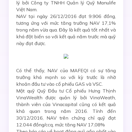
lý bởi Công ty TNHH Quản lý Quỹ Manulife
Việt Nam.
NAV tại ngày 26/12/2016 đạt 9.906 đồng,
tương ứng với mức tăng trưởng NAV 17,1%
trong năm vừa qua. Đây là kết quả tốt nhất và
khá đột biến so với kết quả năm trước mà quỹ
này đạt được.
Có thể thấy, NAV của MAFEQI có sự tăng
trưởng khá mạnh so với kỳ trước là nhờ
khoản đầu tư vào cổ phiếu GAS và VSC.
Một quỹ Quỹ Đầu tư Cổ phiếu Hưng Thịnh
VinaWealth được quản lý bởi VinaWeath,
thành viên của Vinacapital cũng có kết quả
khả quan trong năm 2016. Tính đến
30/12/2016, NAV trên chứng chỉ quỹ đạt
12.044 đồng/ccq, mức tăng NAV 17,08%
Theo báo cáo về hoạt động quỹ gần nhất vào