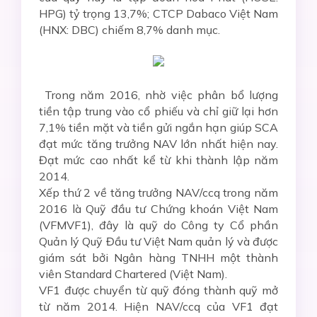
HPG) tỷ trọng 13,7%; CTCP Dabaco Việt Nam
(HNX: DBC) chiếm 8,7% danh mục.
Trong năm 2016, nhờ việc phân bổ lượng
tiền tập trung vào cổ phiếu và chỉ giữ lại hơn
7,1% tiền mặt và tiền gửi ngắn hạn giúp SCA
đạt mức tăng trưởng NAV lớn nhất hiện nay.
Đạt mức cao nhất kể từ khi thành lập năm
2014.
Xếp thứ 2 về tăng trưởng NAV/ccq trong năm
2016 là Quỹ đầu tư Chứng khoán Việt Nam
(VFMVF1), đây là quỹ do Công ty Cổ phần
Quản lý Quỹ Đầu tư Việt Nam quản lý và được
giám sát bởi Ngân hàng TNHH một thành
viên Standard Chartered (Việt Nam).
VF1 được chuyển từ quỹ đóng thành quỹ mở
từ năm 2014. Hiện NAV/ccq của VF1 đạt