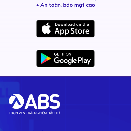
• An toàn, bảo mật cao