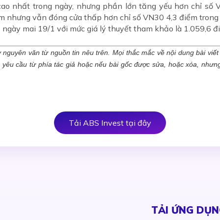
ao nhất trong ngày, nhưng phần lớn tăng yếu hơn chỉ số
nhưng vẫn đóng cửa thấp hơn chỉ số VN30 4,3 điểm trong p
ngày mai 19/1 với mức giá lý thuyết tham khảo là 1.059,6 đ
y nguyên văn từ nguồn tin nêu trên. Mọi thắc mắc về nội dung bài viết xi
c yêu cầu từ phía tác giả hoặc nếu bài gốc được sửa, hoặc xóa, như
Tải ABS Invest tại đây
TẢI ỨNG DỤN