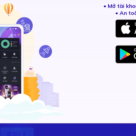
•
Mở tài kho
• An to