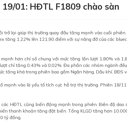
h 19/01: HĐTL F1809 chào sàn
 trở lại giúp thị trường quay đầu tăng mạnh vào cuối phiê
ex tăng 1,22% lên 121,90 điểm với sự nâng đỡ của các blue
ạnh hơn chỉ số chung với mức tăng lần lượt 1,80% và 1,
lượt chỉ tăng 0,43% và 0,02%. Đa phần các nhóm ngành đều t
c tăng khá trong phiên bao gồm Ngân hàng, Dầu khí, BĐS 
ổ mạnh vào là yếu tố tích cực hỗ trợ thị trường. Phiên 18/11
ở, các HĐTL cũng biến động mạnh trong phiên. Biên độ dao đ
 khiến thanh khoản tăng đột biến. Tổng KLGD tăng hơn 10.00
0 tỷ đồng.