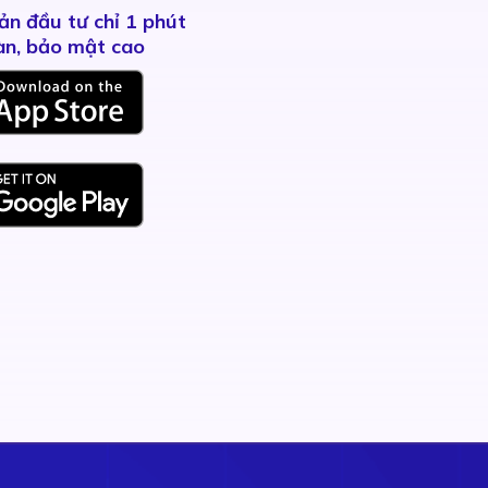
ản đầu tư chỉ 1 phút
àn, bảo mật cao