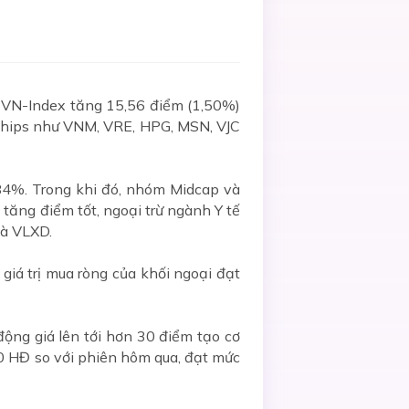
n. VN-Index tăng 15,56 điểm (1,50%)
chips như VNM, VRE, HPG, MSN, VJC
84%. Trong khi đó, nhóm Midcap và
ăng điểm tốt, ngoại trừ ngành Y tế
và VLXD.
 giá trị mua ròng của khối ngoại đạt
ộng giá lên tới hơn 30 điểm tạo cơ
0 HĐ so với phiên hôm qua, đạt mức