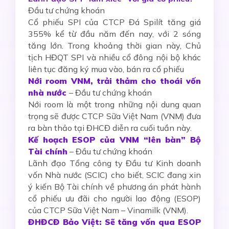
Đầu tư chứng khoán
Cổ phiếu SPI của CTCP Đá Spilít tăng giá
355% kể từ đầu năm đến nay, với 2 sóng
tăng lớn. Trong khoảng thời gian này, Chủ
tịch HĐQT SPI và nhiều cổ đông nội bộ khác
liên tục đăng ký mua vào, bán ra cổ phiếu
Nới room VNM, trải thảm cho thoái vốn
nhà nước
– Đầu tư chứng khoán
Nới room là một trong những nội dung quan
trọng sẽ được CTCP Sữa Việt Nam (VNM) đưa
ra bàn thảo tại ĐHCĐ diễn ra cuối tuần này.
Kế hoạch ESOP của VNM “lên bàn” Bộ
Tài chính
– Đầu tư chứng khoán
Lãnh đạo Tổng công ty Đầu tư Kinh doanh
vốn Nhà nước (SCIC) cho biết, SCIC đang xin
ý kiến Bộ Tài chính về phương án phát hành
cổ phiếu ưu đãi cho người lao động (ESOP)
của CTCP Sữa Việt Nam – Vinamilk (VNM).
ĐHĐCĐ Bảo Việt: Sẽ tăng vốn qua ESOP