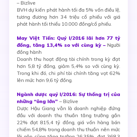
– Bizlive
BVH dự kiến phát hành tối đa 5% vốn điều lệ,
tương đương hơn 34 triệu cổ phiếu với giá
phát hành tối thiểu 10.000 đồng/cổ phiếu.
May Việt Tiến: Quý I/2016 lãi hơn 77 tỷ
đồng, tăng 13,4% so với cùng kỳ –
Người
đồng hành
Doanh thu hoạt động tài chính trong kỳ đạt
hơn 5,8 tỷ đồng, giảm 5,4% so với cùng kỳ.
Trong khi đó, chi phí tài chính tăng vọt 62%
lên mức hơn 9,6 tỷ đồng.
Ngành dược quý I/2016: Sự thống trị của
những “ông lớn”
– Bizlive
Dược Hậu Giang vẫn là doanh nghiệp đứng
đầu với doanh thu thuần tăng trưởng gần
22% đạt 815,4 tỷ đồng, giá vốn hàng bán
chiếm 54,8% trong doanh thu thuần nên mức
lãi gộp cũng tăng trưởng 26,35%, đạt 368,3