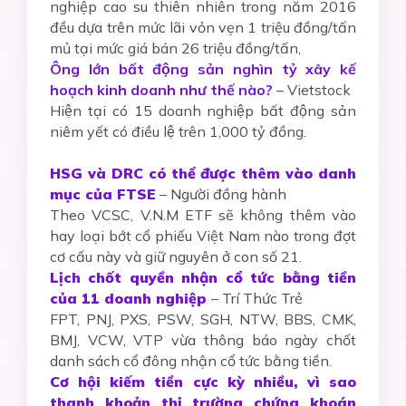
nghiệp cao su thiên nhiên trong năm 2016
đều dựa trên mức lãi vỏn vẹn 1 triệu đồng/tấn
mủ tại mức giá bán 26 triệu đồng/tấn,
Ông lớn bất động sản nghìn tỷ xây kế
hoạch kinh doanh như thế nào?
– Vietstock
Hiện tại có 15 doanh nghiệp bất động sản
niêm yết có điều lệ trên 1,000 tỷ đồng.
HSG và DRC có thể được thêm vào danh
mục của FTSE
– Người đồng hành
Theo VCSC, V.N.M ETF sẽ không thêm vào
hay loại bớt cổ phiếu Việt Nam nào trong đợt
cơ cấu này và giữ nguyên ở con số 21.
Lịch chốt quyền nhận cổ tức bằng tiền
của 11 doanh nghiệp
– Trí Thức Trẻ
FPT, PNJ, PXS, PSW, SGH, NTW, BBS, CMK,
BMJ, VCW, VTP vừa thông báo ngày chốt
danh sách cổ đông nhận cổ tức bằng tiền.
Cơ hội kiếm tiền cực kỳ nhiều, vì sao
thanh khoản thị trường chứng khoán