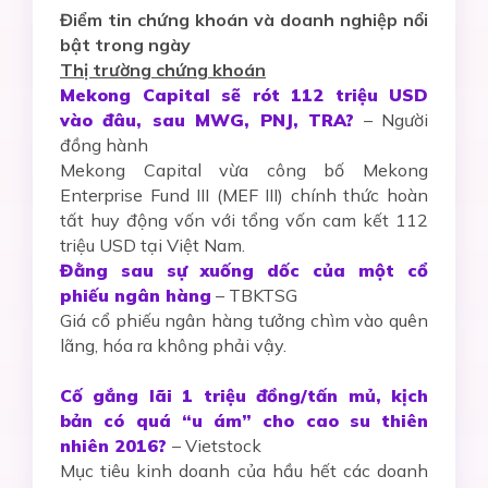
Điểm tin chứng khoán và doanh nghiệp nổi
bật trong ngày
Thị trường chứng khoán
Mekong Capital sẽ rót 112 triệu USD
vào đâu, sau MWG, PNJ, TRA?
– Người
đồng hành
Mekong Capital vừa công bố Mekong
Enterprise Fund III (MEF III) chính thức hoàn
tất huy động vốn với tổng vốn cam kết 112
triệu USD tại Việt Nam.
Đằng sau sự xuống dốc của một cổ
phiếu ngân hàng
– TBKTSG
Giá cổ phiếu ngân hàng tưởng chìm vào quên
lãng, hóa ra không phải vậy.
Cố gắng lãi 1 triệu đồng/tấn mủ, kịch
bản có quá “u ám” cho cao su thiên
nhiên 2016?
– Vietstock
Mục tiêu kinh doanh của hầu hết các doanh