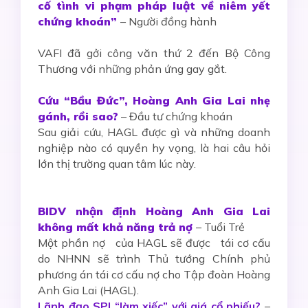
cố tình vi phạm pháp luật về niêm yết
chứng khoán”
– Người đồng hành
VAFI đã gởi công văn thứ 2 đến Bộ Công
Thương với những phản ứng gay gắt.
Cứu “Bầu Đức”, Hoàng Anh Gia Lai nhẹ
gánh, rồi sao?
– Đầu tư chứng khoán
Sau giải cứu, HAGL được gì và những doanh
nghiệp nào có quyền hy vọng, là hai câu hỏi
lớn thị trường quan tâm lúc này.
BIDV nhận định Hoàng Anh Gia Lai
không mất khả năng trả nợ
– Tuổi Trẻ
Một phần nợ của HAGL sẽ được tái cơ cấu
do NHNN sẽ trình Thủ tướng Chính phủ
phương án tái cơ cấu nợ cho Tập đoàn Hoàng
Anh Gia Lai (HAGL).
Lãnh đạo SPI “làm xiếc” với giá cổ phiếu?
–