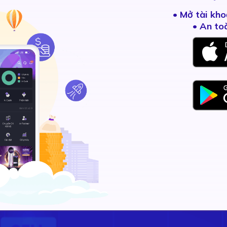
•
Mở tài kho
• An to