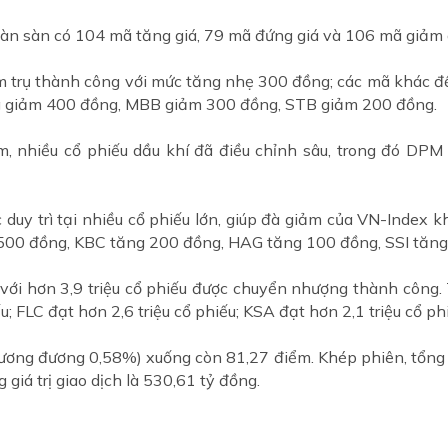
oàn sàn có 104 mã tăng giá, 79 mã đứng giá và 106 mã giảm 
 trụ thành công với mức tăng nhẹ 300 đồng; các mã khác đ
g giảm 400 đồng, MBB giảm 300 đồng, STB giảm 200 đồng.
ảm, nhiều cổ phiếu dầu khí đã điều chỉnh sâu, trong đó DP
 duy trì tại nhiều cổ phiếu lớn, giúp đà giảm của VN-Index k
 500 đồng, KBC tăng 200 đồng, HAG tăng 100 đồng, SSI tăn
i hơn 3,9 triệu cổ phiếu được chuyển nhượng thành công. T
u; FLC đạt hơn 2,6 triệu cổ phiếu; KSA đạt hơn 2,1 triệu cổ p
ơng đương 0,58%) xuống còn 81,27 điểm. Khép phiên, tổng kh
 giá trị giao dịch là 530,61 tỷ đồng.