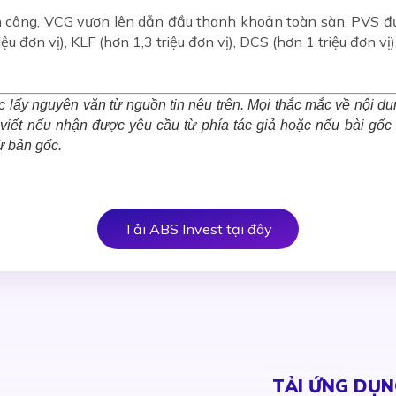
h công, VCG vươn lên dẫn đầu thanh khoản toàn sàn. PVS đứn
ệu đơn vị), KLF (hơn 1,3 triệu đơn vị), DCS (hơn 1 triệu đơn vị
c lấy nguyên văn từ nguồn tin nêu trên. Mọi thắc mắc về nội dung 
i viết nếu nhận được yêu cầu từ phía tác giả hoặc nếu bài gố
ừ bản gốc.
Tải ABS Invest tại đây
TẢI ỨNG DỤN