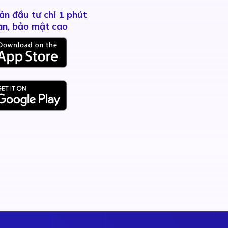
ản đầu tư chỉ 1 phút
àn, bảo mật cao