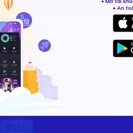
•
Mở tài kho
• An to