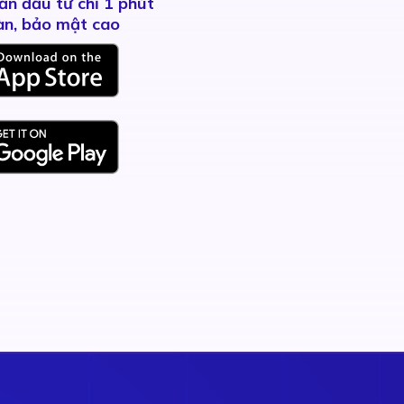
ản đầu tư chỉ 1 phút
àn, bảo mật cao