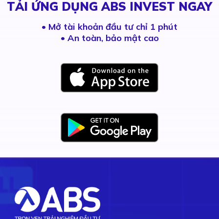
TẢI ỨNG DỤNG ABS INVEST NGAY
•
Mở tài khoản đầu tư chỉ 1 phút
• An toàn, bảo mật cao