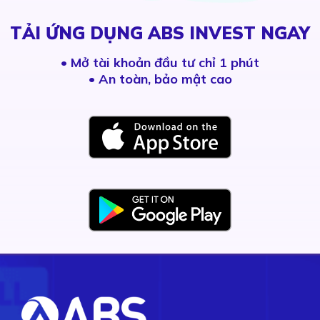
TẢI ỨNG DỤNG ABS INVEST NGAY
•
Mở tài khoản đầu tư chỉ 1 phút
• An toàn, bảo mật cao