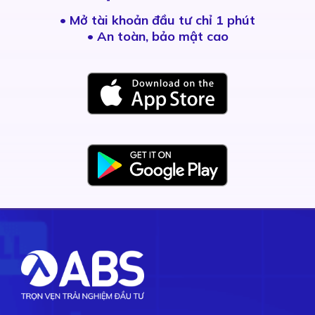
•
Mở tài khoản đầu tư chỉ 1 phút
• An toàn, bảo mật cao