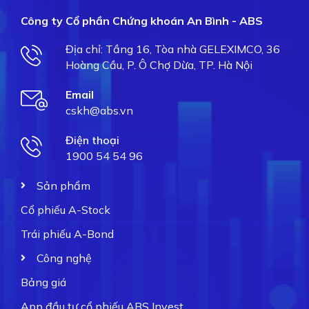
Công ty Cổ phần Chứng khoán An Bình - ABS
Địa chỉ: Tầng 16, Tòa nhà GELEXIMCO, 36
Hoàng Cầu, P. Ô Chợ Dừa, TP. Hà Nội
Email
cskh@abs.vn
Điện thoại
1900 54 54 96
Sản phẩm
Cổ phiếu A-Stock
Trái phiếu A-Bond
Công nghệ
Bảng giá
App đầu tư cổ phiếu ABS Invest