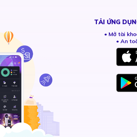
TẢI ỨNG DỤN
•
Mở tài kho
• An to