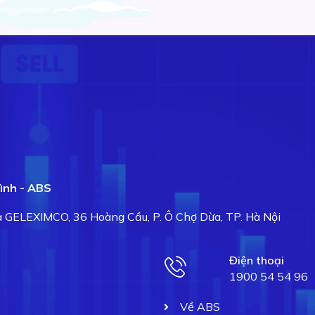
ình - ABS
hà GELEXIMCO, 36 Hoàng Cầu, P. Ô Chợ Dừa, TP. Hà Nội
Điện thoại
1900 54 54 96
Về ABS