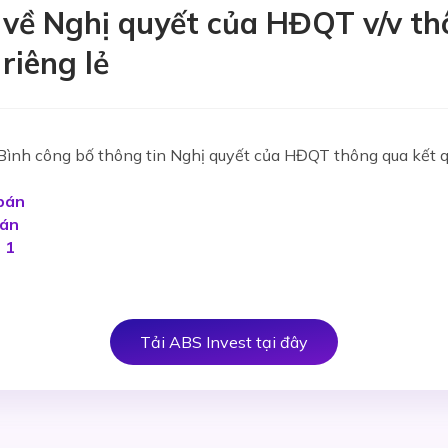
 về Nghị quyết của HĐQT v/v th
riêng lẻ
nh công bố thông tin Nghị quyết của HĐQT thông qua kết qu
bán
bán
 1
Tải ABS Invest tại đây