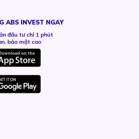
G ABS INVEST NGAY
ản đầu tư chỉ 1 phút
àn, bảo mật cao