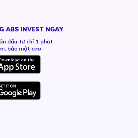
G ABS INVEST NGAY
ản đầu tư chỉ 1 phút
àn, bảo mật cao