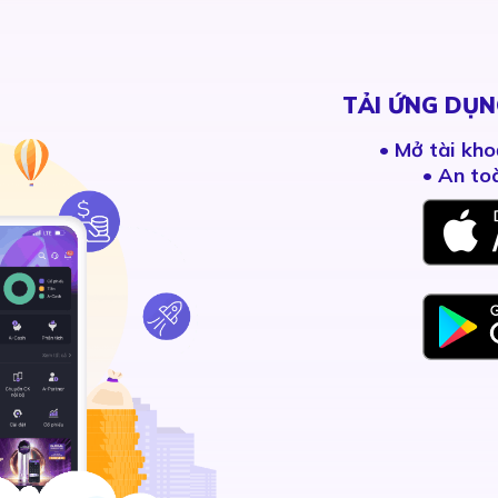
TẢI ỨNG DỤN
•
Mở tài kho
• An to