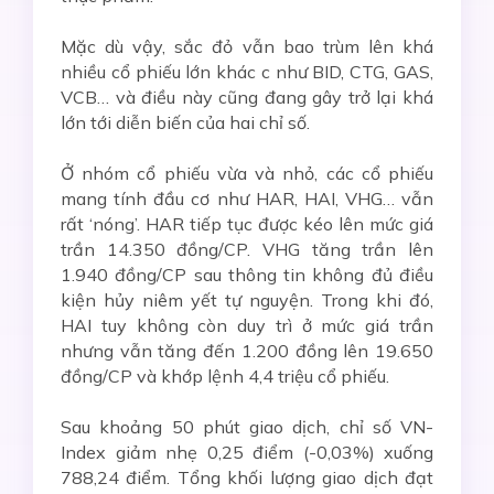
Mặc dù vậy, sắc đỏ vẫn bao trùm lên khá
nhiều cổ phiếu lớn khác c như BID, CTG, GAS,
VCB… và điều này cũng đang gây trở lại khá
lớn tới diễn biến của hai chỉ số.
Ở nhóm cổ phiếu vừa và nhỏ, các cổ phiếu
mang tính đầu cơ như HAR, HAI, VHG… vẫn
rất ‘nóng’. HAR tiếp tục được kéo lên mức giá
trần 14.350 đồng/CP. VHG tăng trần lên
1.940 đồng/CP sau thông tin không đủ điều
kiện hủy niêm yết tự nguyện. Trong khi đó,
HAI tuy không còn duy trì ở mức giá trần
nhưng vẫn tăng đến 1.200 đồng lên 19.650
đồng/CP và khớp lệnh 4,4 triệu cổ phiếu.
Sau khoảng 50 phút giao dịch, chỉ số VN-
Index giảm nhẹ 0,25 điểm (-0,03%) xuống
788,24 điểm. Tổng khối lượng giao dịch đạt