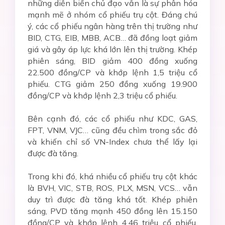
những diễn biến chủ đạo vẫn là sự phân hóa
mạnh mẽ ở nhóm cổ phiếu trụ cột. Đáng chú
ý, các cổ phiếu ngân hàng trên thị trường như
BID, CTG, EIB, MBB, ACB… đã đồng loạt giảm
giá và gây áp lực khá lớn lên thị trường. Khép
phiên sáng, BID giảm 400 đồng xuống
22.500 đồng/CP và khớp lệnh 1,5 triệu cổ
phiếu. CTG giảm 250 đồng xuống 19.900
đồng/CP và khớp lệnh 2,3 triệu cổ phiếu.
Bên cạnh đó, các cổ phiếu như KDC, GAS,
FPT, VNM, VJC… cũng đều chìm trong sắc đỏ
và khiến chỉ số VN-Index chưa thể lấy lại
được đà tăng.
Trong khi đó, khá nhiều cổ phiếu trụ cột khác
là BVH, VIC, STB, ROS, PLX, MSN, VCS… vẫn
duy trì được đà tăng khá tốt. Khép phiên
sáng, PVD tăng mạnh 450 đồng lên 15.150
đồng/CP và khớp lệnh 4,46 triệu cổ phiếu.