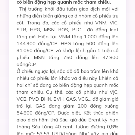
có biến động hẹp quanh mốc tham chiếu.
Thị trường khởi đầu tuần giao dịch mới với
những diễn biến giằng co ở nhóm cổ phiếu trụ
cột. Trong đó, các cổ phiếu như VNM, VIC,
STB, HPG, MSN, ROS, PLC… đã đồng loạt
tăng giá. Hiện tại, VNM tăng 1.000 đồng lên
144.300 đồng/CP. HPG tăng 500 đồng lên
31.050 đồng/CP và khớp lệnh gần 1 triệu cổ
phiếu. MSN tăng 750 đồng lên 47.800
đồng/CP.
Ở chiều ngược lại, sắc đỏ đã bao trùm lên khá
nhiều cổ phiếu lớn khác và điều này khiến cả
hai chỉ số đang có biến động hẹp quanh mốc
tham chiếu. Cụ thể, các cổ phiếu như VJC,
VCB, PVD, BHN, BVH, GAS, VCG… đã giảm giá
trở lại. GAS đang giảm 200 đồng xuống
54.800 đồng/CP. Được biết, Kết thúc phiên
giao dịch hôm thứ Sáu, giá dầu Brent kỳ hạn
tháng Sáu tăng 40 cent, tương đương 0,8%
lên mức 53,53 USD/thùng. Như vậy, giá dầu