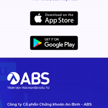
Công ty Cổ phần Chứng khoán An Bình - ABS