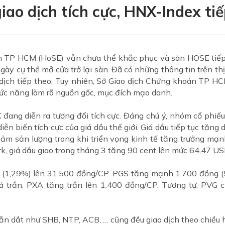
iao dịch tích cực, HNX-Index ti
án TP HCM (HoSE) vẫn chưa thể khắc phục và sàn HOSE tiếp
gày cụ thể mở cửa trở lại sàn. Đã có những thông tin trên t
o dịch tiếp theo. Tuy nhiên, Sở Giao dịch Chứng khoán TP 
hức năng làm rõ nguồn gốc, mục đích mạo danh.
X đang diễn ra tương đối tích cực. Đáng chú ý, nhóm cổ ph
ễn biến tích cực của giá dầu thế giới. Giá dầu tiếp tục tăng 
giảm sản lượng trong khi triển vọng kinh tế tăng trưởng mạ
k, giá dầu giao trong tháng 3 tăng 90 cent lên mức 64,47 US
 (1,29%) lên 31.500 đồng/CP. PGS tăng mạnh 1.700 đồng (5
 trần. PXA tăng trần lên 1.400 đồng/CP. Tương tự, PVG c
dẫn dắt như SHB, NTP, ACB, … cũng đều giao dịch theo chiều h