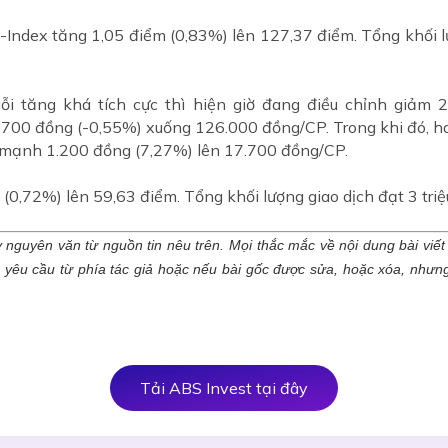
Index tăng 1,05 điểm (0,83%) lên 127,37 điểm. Tổng khối lư
i tăng khá tích cực thì hiện giờ đang điều chỉnh giảm 
 700 đồng (-0,55%) xuống 126.000 đồng/CP. Trong khi đó, ha
g mạnh 1.200 đồng (7,27%) lên 17.700 đồng/CP.
72%) lên 59,63 điểm. Tổng khối lượng giao dịch đạt 3 triệu c
y nguyên văn từ nguồn tin nêu trên. Mọi thắc mắc về nội dung bài viết xi
c yêu cầu từ phía tác giả hoặc nếu bài gốc được sửa, hoặc xóa, như
Tải ABS Invest tại đây