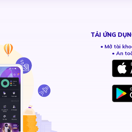
TẢI ỨNG DỤN
•
Mở tài kho
• An to