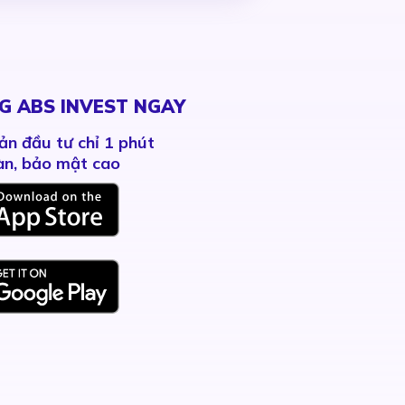
G ABS INVEST NGAY
ản đầu tư chỉ 1 phút
àn, bảo mật cao