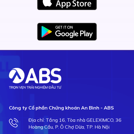
Công ty Cổ phần Chứng khoán An Bình - ABS
Địa chỉ: Tầng 16, Tòa nhà GELEXIMCO, 36
Hoàng Cầu, P. Ô Chợ Dừa, TP. Hà Nội