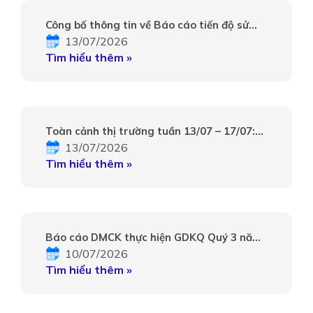
Công bố thông tin về Báo cáo tiến độ sử
13/07/2026
dụng số tiền thu được từ đợt chào bán cổ
Tìm hiểu thêm »
phiếu riêng lẻ
Toàn cảnh thị trường tuần 13/07 – 17/07:
13/07/2026
“Tìm về điểm cân bằng”
Tìm hiểu thêm »
Báo cáo DMCK thực hiện GDKQ Quý 3 năm
10/07/2026
2026
Tìm hiểu thêm »