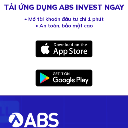
TẢI ỨNG DỤNG ABS INVEST NGAY
•
Mở tài khoản đầu tư chỉ 1 phút
• An toàn, bảo mật cao