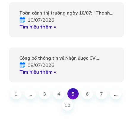
Toàn cảnh thị trường ngày 10/07: “Thanh
10/07/2026
khoản sụt giảm”
Tìm hiểu thêm »
Công bố thông tin về Nhận được CV
09/07/2026
8600/VSDC-ĐKCP.NV của TCT lưu ký và bù
Tìm hiểu thêm »
trừ chứng khoán VN Điều chỉnh thông tin
số lượng chứng khoán đăng ký
1
…
3
4
5
6
7
…
10