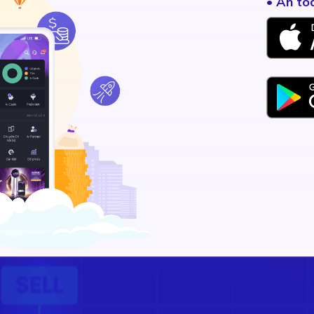
• An to