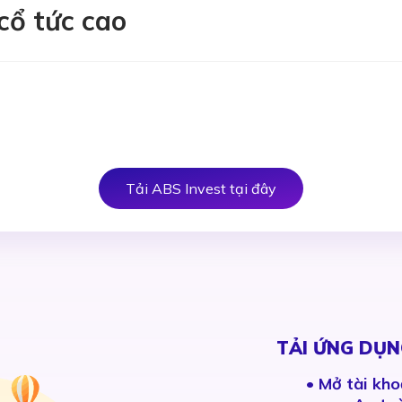
cổ tức cao
Tải ABS Invest tại đây
TẢI ỨNG DỤN
•
Mở tài kho