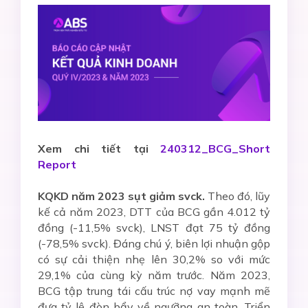
Xem chi tiết tại
240312_BCG_Short
Report
KQKD năm 2023 sụt giảm svck.
Theo đó, lũy
kế cả năm 2023, DTT của BCG gần 4.012 tỷ
đồng (-11,5% svck), LNST đạt 75 tỷ đồng
(-78,5% svck). Đáng chú ý, biên lợi nhuận gộp
có sự cải thiện nhẹ lên 30,2% so với mức
29,1% của cùng kỳ năm trước. Năm 2023,
BCG tập trung tái cấu trúc nợ vay mạnh mẽ
đưa tỷ lệ đòn bẩy về ngưỡng an toàn.
Triển