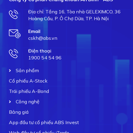
Địa chỉ: Tầng 16, Tòa nhà GELEXIMCO, 36
Hoàng Cầu, P. Ô Chợ Dừa, TP. Hà Nội
Email
cskh@abs.vn
Điện thoại
1900 54 54 96
Sản phẩm
Cổ phiếu A-Stock
Trái phiếu A-Bond
Công nghệ
Bảng giá
App đầu tư cổ phiếu ABS Invest
Web đầu tư cổ phiếu iTrade