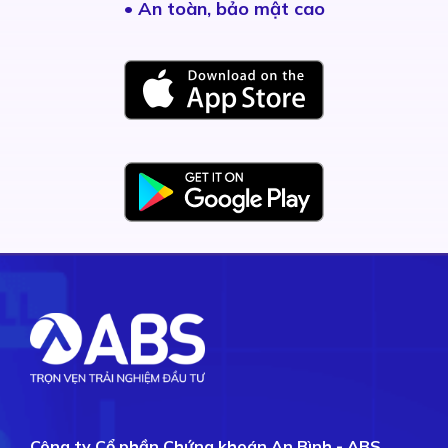
• An toàn, bảo mật cao
Công ty Cổ phần Chứng khoán An Bình - ABS