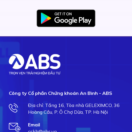
Công ty Cổ phần Chứng khoán An Bình - ABS
Địa chỉ: Tầng 16, Tòa nhà GELEXIMCO, 36
Hoàng Cầu, P. Ô Chợ Dừa, TP. Hà Nội
Email
cskh@abs.vn