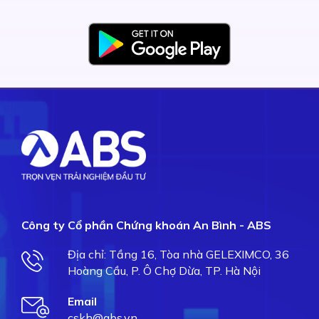
Công ty Cổ phần Chứng khoán An Bình - ABS
Địa chỉ: Tầng 16, Tòa nhà GELEXIMCO, 36
Hoàng Cầu, P. Ô Chợ Dừa, TP. Hà Nội
Email
cskh@abs.vn