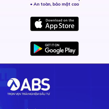
• An toàn, bảo mật cao