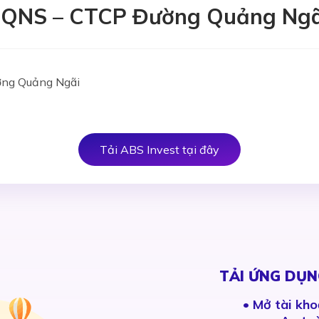
h QNS – CTCP Đường Quảng Ngã
ờng Quảng Ngãi
Tải ABS Invest tại đây
TẢI ỨNG DỤN
•
Mở tài kho