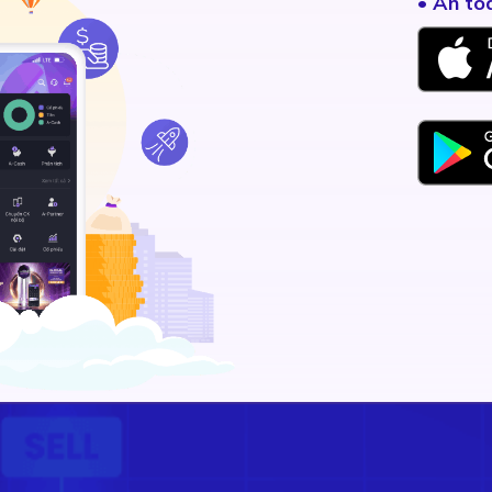
• An to