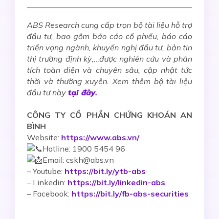
ABS Research cung cấp trọn bộ tài liệu hỗ trợ
đầu tư, bao gồm báo cáo cổ phiếu, báo cáo
triển vọng ngành, khuyến nghị đầu tư, bản tin
thị trường định kỳ,…được nghiên cứu và phân
tích toàn diện và chuyên sâu, cập nhật tức
thời và thường xuyên. Xem thêm bộ tài liệu
đầu tư này
tại đây
.
CÔNG TY CỔ PHẦN CHỨNG KHOÁN AN
BÌNH
Website:
https://www.abs.vn/
Hotline: 1900 5454 96
Email: cskh@abs.vn
–
Youtube:
https://bit.ly/ytb-abs
– Linkedin:
https://bit.ly/linkedin-abs
– Facebook:
https://bit.ly/fb-abs-securities