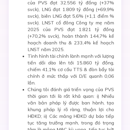
của PVS đạt 32.556 tỷ đồng (+37%
svck), LNG đạt 1.809 tỷ đồng (+69,9%
svck), biên LNG đạt 5,6% (+1,1 điểm %
svck). LNST cổ đông Công ty mẹ năm
2025 của PVS đạt 1.821 tỷ đồng
(+70,2% svck), hoàn thành 144,7% kế
hoạch doanh thu & 233,4% kế hoạch
LNST năm 2025.
Tình hình tài chính lành mạnh với lượng
tiền dồi dào lên tới 15.860 tỷ đồng,
chiếm 41,1% cơ cấu TTS & đòn bẩy tài
chính ở mức thấp với D/E quanh 0,06
lần.
Chúng tôi đánh giá triển vọng của PVS
thời gian tới là rất khả quan: i) Nhiều
văn bản pháp lý được ban hành, tạo
khung pháp lý rõ ràng, thuận lợi cho
HĐKD; ii) Các mảng HĐKD dự báo tiếp
tục tăng trưởng mạnh, trong đó trọng
tâm là mảng M&C kỳ vọng tiếp tục bứt