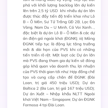
phá với khối lượng backlog lớn dự kiến
lên trên 2,5 tỷ USD khi nhiều dự án lớn
được thúc đẩy tiến độ triển khai như Lô
B – Ô Môn, Sư Tử Trắng GĐ 2B, Lạc Đà
Vàng, Nam Du – U Minh, Cá Voi Xanh…,
đặc biệt là dự án Lô B – Ô Môn & các dự
án điện gió ngoài khơi (ĐGNK); iii) Mảng
ĐGNK tiếp tục là động lực tăng trưởng
mới & dài hạn của PVS khi có những
tiến triển rõ rệt. Một loạt các Dự án lớn
mà PVS đang tham gia dự kiến sẽ đóng
góp khả quan vào doanh thu, lợi nhuận
của PVS thời gian tới như: Hợp đồng chế
tạo và cung cấp chân đế ĐGNK (Đài
Loan, trị giá 450 triệu USD); Dự án
Baltica 2 (Ba Lan, trị giá 167 triệu USD);
Dự án Xuất – Nhập khẩu NLTT Ngoài
khơi Việt Nam – Singapore; Dự án ĐGNK
Formosa 4 tại Đài Loan.