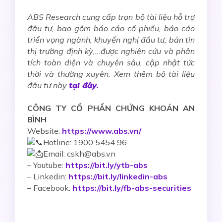
ABS Research cung cấp trọn bộ tài liệu hỗ trợ
đầu tư, bao gồm báo cáo cổ phiếu, báo cáo
triển vọng ngành, khuyến nghị đầu tư, bản tin
thị trường định kỳ,…được nghiên cứu và phân
tích toàn diện và chuyên sâu, cập nhật tức
thời và thường xuyên. Xem thêm bộ tài liệu
đầu tư này
tại đây
.
CÔNG TY CỔ PHẦN CHỨNG KHOÁN AN
BÌNH
Website:
https://www.abs.vn/
Hotline: 1900 5454 96
Email: cskh@abs.vn
–
Youtube:
https://bit.ly/ytb-abs
– Linkedin:
https://bit.ly/linkedin-abs
– Facebook:
https://bit.ly/fb-abs-securities