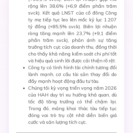
rộng lên 38,6% (+6,9 điểm phần trăm
svck). Kết quả LNST của cổ đông Công
ty mẹ tiếp tục leo lên mốc kỷ lục 1.207
tỷ đồng (+85,5% svck). Biên lợi nhuận
ròng tăng mạnh lên 23,7% (+9,1 điểm
phần trăm svck), phản ánh sự tăng
trưởng tích cực của doanh thu, đồng thời
cho thấy khả năng kiểm soát chi phí tốt
và hiệu quả sinh lời được cải thiện rõ rệt.
Công ty có tình hình tài chính tương đối
lành mạnh, cơ cấu tài sản thay đổi do
đẩy mạnh hoạt động đầu tư tàu.
Chúng tôi kỳ vọng triển vọng năm 2026
của HAH duy trì xu hướng khả quan, dù
tốc độ tăng trưởng có thể chậm lại.
Trong đó, mảng khai thác tàu tiếp tục
đóng vai trò trụ cột nhờ diễn biến giá
cước và sản lượng tích cực.