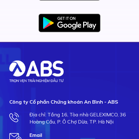
Công ty Cổ phần Chứng khoán An Bình - ABS
Địa chỉ: Tầng 16, Tòa nhà GELEXIMCO, 36
Hoàng Cầu, P. Ô Chợ Dừa, TP. Hà Nội
Email