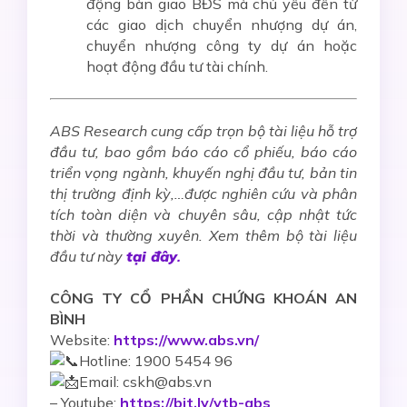
động bàn giao BĐS mà chủ yếu đến từ
các giao dịch chuyển nhượng dự án,
chuyển nhượng công ty dự án hoặc
hoạt động đầu tư tài chính.
ABS Research cung cấp trọn bộ tài liệu hỗ trợ
đầu tư, bao gồm báo cáo cổ phiếu, báo cáo
triển vọng ngành, khuyến nghị đầu tư, bản tin
thị trường định kỳ,…được nghiên cứu và phân
tích toàn diện và chuyên sâu, cập nhật tức
thời và thường xuyên. Xem thêm bộ tài liệu
đầu tư này
tại đây
.
CÔNG TY CỔ PHẦN CHỨNG KHOÁN AN
BÌNH
Website:
https://www.abs.vn/
Hotline: 1900 5454 96
Email: cskh@abs.vn
–
Youtube:
https://bit.ly/ytb-abs