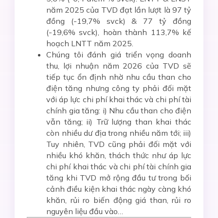
năm 2025 của TVD đạt lần lượt là 97 tỷ
đồng (-19,7% svck) & 77 tỷ đồng
(-19,6% svck), hoàn thành 113,7% kế
hoạch LNTT năm 2025.
Chúng tôi đánh giá triển vọng doanh
thu, lợi nhuận năm 2026 của TVD sẽ
tiếp tục ổn định nhờ nhu cầu than cho
điện tăng nhưng công ty phải đối mặt
với áp lực chi phí khai thác và chi phí tài
chính gia tăng: i) Nhu cầu than cho điện
vẫn tăng; ii) Trữ lượng than khai thác
còn nhiều dư địa trong nhiều năm tới; iii)
Tuy nhiên, TVD cũng phải đối mặt với
nhiều khó khăn, thách thức như áp lực
chi phí khai thác và chi phí tài chính gia
tăng khi TVD mở rộng đầu tư trong bối
cảnh điều kiện khai thác ngày càng khó
khăn, rủi ro biến động giá than, rủi ro
nguyên liệu đầu vào…