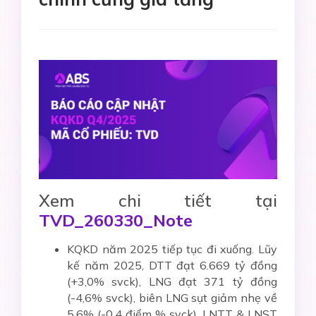
Xem chi tiết tại
TVD_260330_Note
KQKD năm 2025 tiếp tục đi xuống. Lũy
kế năm 2025, DTT đạt 6.669 tỷ đồng
(+3,0% svck), LNG đạt 371 tỷ đồng
(-4,6% svck), biên LNG sụt giảm nhẹ về
5,6% (-0,4 điểm % svck). LNTT & LNST