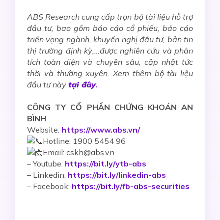
ABS Research cung cấp trọn bộ tài liệu hỗ trợ
đầu tư, bao gồm báo cáo cổ phiếu, báo cáo
triển vọng ngành, khuyến nghị đầu tư, bản tin
thị trường định kỳ,…được nghiên cứu và phân
tích toàn diện và chuyên sâu, cập nhật tức
thời và thường xuyên. Xem thêm bộ tài liệu
đầu tư này
tại đây
.
CÔNG TY CỔ PHẦN CHỨNG KHOÁN AN
BÌNH
Website:
https://www.abs.vn/
Hotline: 1900 5454 96
Email: cskh@abs.vn
–
Youtube:
https://bit.ly/ytb-abs
– Linkedin:
https://bit.ly/linkedin-abs
– Facebook:
https://bit.ly/fb-abs-securities