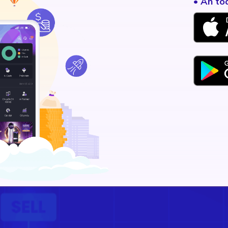
• An to